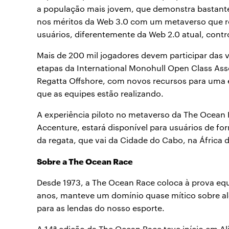
a população mais jovem, que demonstra bastante
nos méritos da Web 3.0 com um metaverso que re
usuários, diferentemente da Web 2.0 atual, cont
Mais de 200 mil jogadores devem participar das v
etapas da International Monohull Open Class Asso
Regatta Offshore, com novos recursos para uma ex
que as equipes estão realizando.
A experiência piloto no metaverso da The Ocean 
Accenture, estará disponível para usuários de for
da regata, que vai da Cidade do Cabo, na África d
Sobre a The Ocean Race
Desde 1973, a The Ocean Race coloca à prova eq
anos, manteve um domínio quase mítico sobre al
para as lendas do nosso esporte.
A 14ª edição da The Ocean Race teve início em Ali