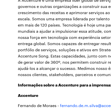
A Accenture é uma empresa líder global de servi
governos e outras organizações a construir sua es
crescimento das receitas e aprimorar serviços ao
escala. Somos uma empresa liderada por talento
em mais de 120 países. Tecnologia é hoje uma pa
mundiais a ajudar a impulsionar essa atitude, 
nossa força em tecnologia com experiência setori
entrega global. Somos capazes de entregar resul
portfólio de serviços, soluções e ativos em Strat
Accenture Song. Estas capacidades, junto com n
de gerar valor de 360º, nos permitem construir r
ajudá-los a alcançar o sucesso. Medimos nosso ê
nossos clientes, stakeholders, parceiros e comun
Informações sobre a Accenture para a imprensa
Accenture
Fernando de Moraes -
fernando.de.m.silva@acc