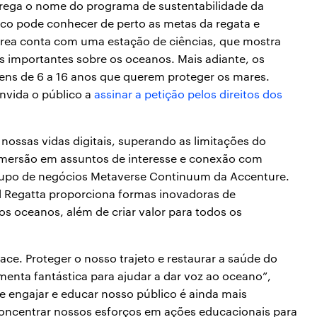
rrega o nome do programa de sustentabilidade da
ico pode conhecer de perto as metas da regata e
 área conta com uma estação de ciências, que mostra
 importantes sobre os oceanos. Mais adiante, os
vens de 6 a 16 anos que querem proteger os mares.
nvida o público a
assinar a petição pelos direitos dos
ossas vidas digitais, superando as limitações do
imersão em assuntos de interesse e conexão com
 grupo de negócios Metaverse Continuum da Accenture.
l Regatta proporciona formas inovadoras de
os oceanos, além de criar valor para todos os
ace. Proteger o nosso trajeto e restaurar a saúde do
menta fantástica para ajudar a dar voz ao oceano”,
de engajar e educar nosso público é ainda mais
oncentrar nossos esforços em ações educacionais para