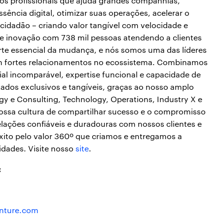
ços profissionais que ajuda grandes companhias,
sência digital, otimizar suas operações, acelerar o
 cidadão – criando valor tangível com velocidade e
 e inovação com 738 mil pessoas atendendo a clientes
rte essencial da mudança, e nós somos uma das líderes
com fortes relacionamentos no ecossistema. Combinamos
al incomparável, expertise funcional e capacidade de
tados exclusivos e tangíveis, graças ao nosso amplo
egy e Consulting, Technology, Operations, Industry X e
ossa cultura de compartilhar sucesso e o compromisso
elações confiáveis e duradouras com nossos clientes e
xito pelo valor 360º que criamos e entregamos a
idades. Visite nosso
site
.
:
enture.com