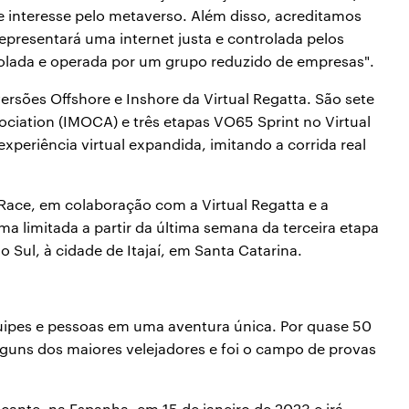
 interesse pelo metaverso. Além disso, acreditamos
presentará uma internet justa e controlada pelos
rolada e operada por um grupo reduzido de empresas".
ersões Offshore e Inshore da Virtual Regatta. São sete
ciation (IMOCA) e três etapas VO65 Sprint no Virtual
periência virtual expandida, imitando a corrida real
Race, em colaboração com a Virtual Regatta e a
ma limitada a partir da última semana da terceira etapa
o Sul, à cidade de Itajaí, em Santa Catarina.
uipes e pessoas em uma aventura única. Por quase 50
guns dos maiores velejadores e foi o campo de provas
cante, na Espanha, em 15 de janeiro de 2023 e irá