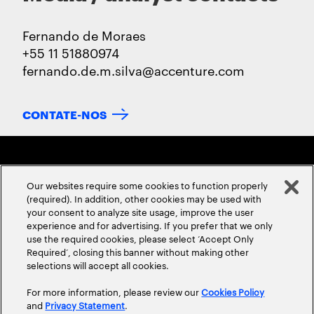
Fernando de Moraes
+55 11 51880974
fernando.de.m.silva@accenture.com
CONTATE-NOS
Our websites require some cookies to function properly
(required). In addition, other cookies may be used with
your consent to analyze site usage, improve the user
experience and for advertising. If you prefer that we only
SOBRE NÓS
CONTATE-NOS
CARREIRAS
LOCALIDADES
use the required cookies, please select ‘Accept Only
Required’, closing this banner without making other
selections will accept all cookies.
For more information, please review our
Cookies Policy
and
Privacy Statement
.