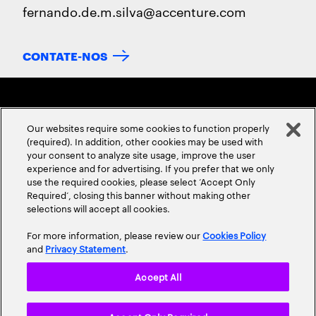
fernando.de.m.silva@accenture.com
CONTATE-NOS
Our websites require some cookies to function properly
(required). In addition, other cookies may be used with
your consent to analyze site usage, improve the user
experience and for advertising. If you prefer that we only
SOBRE NÓS
CONTATE-NOS
CARREIRAS
LOCALIDADES
use the required cookies, please select ‘Accept Only
Required’, closing this banner without making other
selections will accept all cookies.
For more information, please review our
Cookies Policy
and
Privacy Statement
.
Accept All
Privacy Statement
Terms & Conditions
Cookie Policy